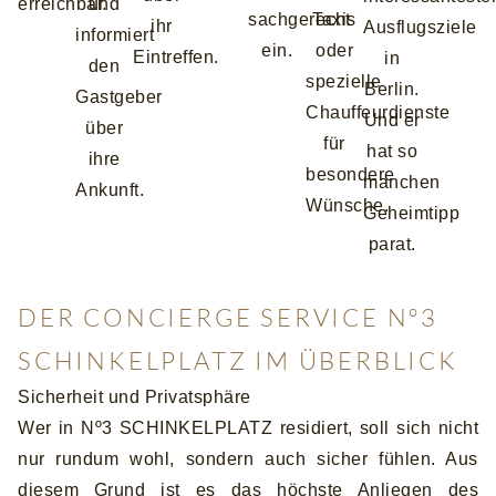
erreichbar.
und
sachgerecht
Taxis
ihr
Ausflugsziele
informiert
ein.
oder
Eintreffen.
in
den
spezielle
Berlin.
Gastgeber
Chauffeurdienste
Und er
über
für
hat so
ihre
besondere
manchen
Ankunft.
Wünsche.
Geheimtipp
parat.
DER CONCIERGE SERVICE Nº3
SCHINKELPLATZ IM ÜBERBLICK
Sicherheit und Privatsphäre
Wer in Nº3 SCHINKELPLATZ residiert, soll sich nicht
nur rundum wohl, sondern auch sicher fühlen. Aus
diesem Grund ist es das höchste Anliegen des