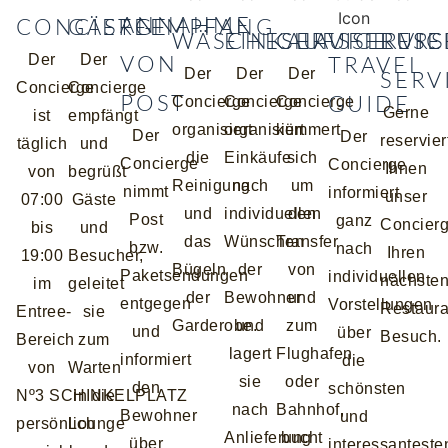
ANNAHME
CONCIERGE
GÄSTEEMPFANG
WÄSCHESERVICE
EINKAUFSSERVIC
CHAUFFEURS
RESE
VON
Der
Der
TRAVEL
Der
Der
Der
SERV
Concierge
Concierge
POST
GUIDE
Concierge
Concierge
Concierge
Gerne
ist
empfängt
organisiert
organisiert
kümmert
Der
Der
reservier
täglich
und
die
Einkäufe
sich
Concierge
Concierge
Ihnen
von
begrüßt
Reinigung
nach
um
nimmt
informiert
unser
07:00
Gäste
und
individuellen
den
Post
ganz
Concier
bis
und
das
Wünschen
Transfer
bzw.
nach
Ihren
19:00
Besucher,
Bügeln
der
von
Paketsendungen
individuellen
nächste
im
geleitet
der
Bewohner
und
entgegen
Vorstellungen
Restaura
Entree-
sie
Garderobe.
und
zum
und
über
Besuch.
Bereich
zum
lagert
Flughafen
informiert
die
von
Warten
sie
oder
den
schönsten
Nº3 SCHINKELPLATZ
in die
nach
Bahnhof,
Bewohner
und
persönlich
Lounge
Anlieferung
bucht
über
interessanteste