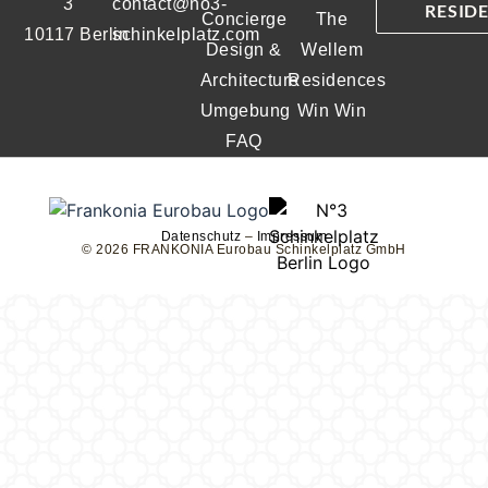
3
contact@no3-
RESID
Concierge
The
10117 Berlin
schinkelplatz.com
Design &
Wellem
Architecture
Residences
Umgebung
Win Win
FAQ
Datenschutz
–
Impressum
© 2026 FRANKONIA Eurobau Schinkelplatz GmbH