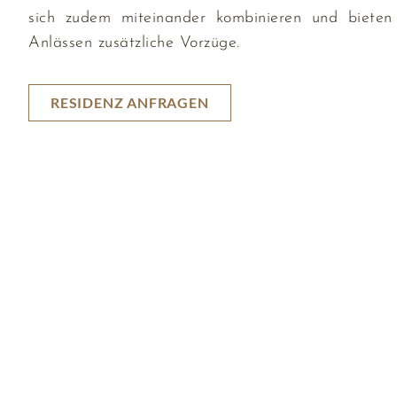
sich zudem miteinander kombinieren und bieten
Anlässen zusätzliche Vorzüge.
RESIDENZ ANFRAGEN
Nº3
KONTAKT
Residences
Fr
Schinkelplatz
Wohnen auf
E
+49 (0) 30 206
Zeit
A
Schinkelplatz
48299
Eventlocation
Qu
3
contact@no3-
Concierge
T