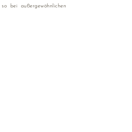
 so bei außergewöhnlichen
ankonia
urobau
KONTAKT
ndreas
RESIDENCE ANFRAGEN
artier
he Wellem