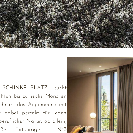
 SCHINKELPLATZ sucht
chten bis zu sechs Monaten
Wohnort das Angenehme mit
t dabei perfekt für jeden
eruflicher Natur, ob allein,
roßer Entourage – Nº3