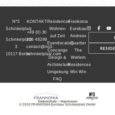
Nº3
KONTAKT
Residences
Frankonia
Schinkelplatz
Wohnen
Eurobau
+49 (0) 30
auf Zeit
Andreas
Schinkelplatz
206 48299
Eventlocation
Quartier
3
contact@no3-
RESID
Concierge
The
10117 Berlin
schinkelplatz.com
Design &
Wellem
Architecture
Residences
Umgebung
Win Win
FAQ
Datenschutz
–
Impressum
© 2026 FRANKONIA Eurobau Schinkelplatz GmbH