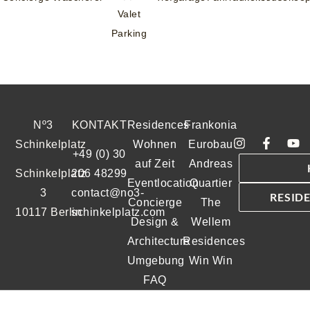
Valet
Parking
Nº3
KONTAKT
Residences
Frankonia
Schinkelplatz
Wohnen
Eurobau
+49 (0) 30
auf Zeit
Andreas
Schinkelplatz
206 48299
Eventlocation
Quartier
3
contact@no3-
RESID
Concierge
The
10117 Berlin
schinkelplatz.com
Design &
Wellem
Architecture
Residences
Umgebung
Win Win
FAQ